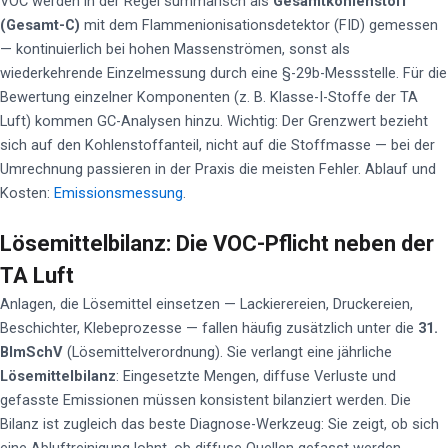
VOC werden in der Regel summarisch als
Gesamtkohlenstoff
(Gesamt-C)
mit dem Flammenionisationsdetektor (FID) gemessen
— kontinuierlich bei hohen Massenströmen, sonst als
wiederkehrende Einzelmessung durch eine §-29b-Messstelle. Für die
Bewertung einzelner Komponenten (z. B. Klasse-I-Stoffe der TA
Luft) kommen GC-Analysen hinzu. Wichtig: Der Grenzwert bezieht
sich auf den Kohlenstoffanteil, nicht auf die Stoffmasse — bei der
Umrechnung passieren in der Praxis die meisten Fehler. Ablauf und
Kosten:
Emissionsmessung
.
Lösemittelbilanz: Die VOC-Pflicht neben der
TA Luft
Anlagen, die Lösemittel einsetzen — Lackierereien, Druckereien,
Beschichter, Klebeprozesse — fallen häufig zusätzlich unter die
31.
BImSchV
(Lösemittelverordnung). Sie verlangt eine jährliche
Lösemittelbilanz
: Eingesetzte Mengen, diffuse Verluste und
gefasste Emissionen müssen konsistent bilanziert werden. Die
Bilanz ist zugleich das beste Diagnose-Werkzeug: Sie zeigt, ob sich