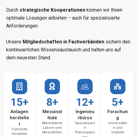
Durch
strategische Kooperationen
können wir Ihnen
optimale Lösungen anbieten – auch für spezialisierte
Anforderungen.
Unsere
Mitgliedschaften in Fachverbänden
sichern den
kontinuierlichen Wissensaustausch und halten uns auf
dem neuesten Stand.
15+
8+
12+
5+
Anlagen
Messinst
Ingenieu
Forschun
herstelle
itute
rbüros
g
r
Akkreditierte
Spezialisiert
Universitäte
Labore und
e
n und
Führende
Messstellen
Planungsbü
Institute
Hersteller
ros