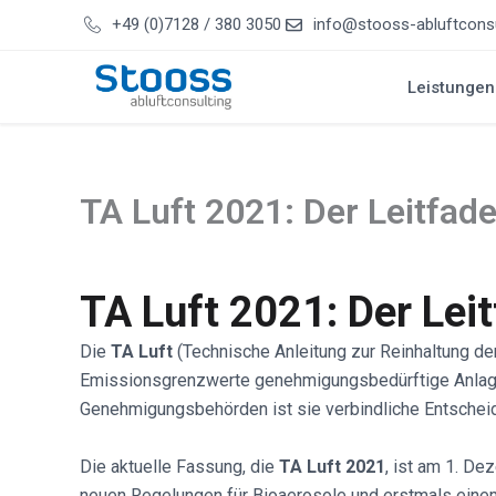
Zum
+49 (0)7128 / 380 3050
info@stooss-abluftconsu
Inhalt
springen
Leistungen
TA Luft 2021: Der Leitfad
TA Luft 2021: Der Lei
Die
TA Luft
(Technische Anleitung zur Reinhaltung de
Emissionsgrenzwerte genehmigungsbedürftige Anlagen
Genehmigungsbehörden ist sie verbindliche Entscheid
Die aktuelle Fassung, die
TA Luft 2021
, ist am 1. De
neuen Regelungen für Bioaerosole und erstmals eine