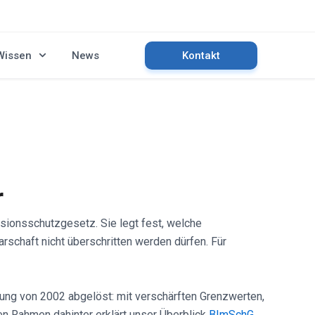
Wissen
News
Kontakt
r
sionsschutzgesetz. Sie legt fest, welche
chaft nicht überschritten werden dürfen. Für
ssung von 2002 abgelöst: mit verschärften Grenzwerten,
n Rahmen dahinter erklärt unser Überblick
BImSchG