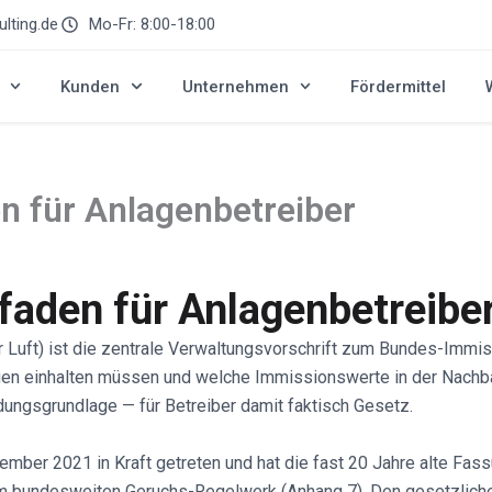
lting.de
Mo-Fr: 8:00-18:00
Kunden
Unternehmen
Fördermittel
en für Anlagenbetreiber
tfaden für Anlagenbetreibe
r Luft) ist die zentrale Verwaltungsvorschrift zum Bundes-Immis
 einhalten müssen und welche Immissionswerte in der Nachbars
ungsgrundlage — für Betreiber damit faktisch Gesetz.
zember 2021 in Kraft getreten und hat die fast 20 Jahre alte Fa
m bundesweiten Geruchs-Regelwerk (Anhang 7). Den gesetzliche