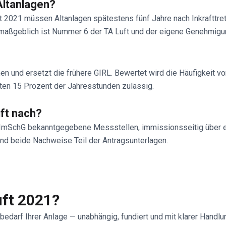
Altanlagen?
t 2021 müssen Altanlagen spätestens fünf Jahre nach Inkrafttre
 maßgeblich ist Nummer 6 der TA Luft und der eigene Genehmig
n und ersetzt die frühere GIRL. Bewertet wird die Häufigkeit 
ten 15 Prozent der Jahresstunden zulässig.
uft nach?
ImSchG bekanntgegebene Messstellen, immissionsseitig über e
d beide Nachweise Teil der Antragsunterlagen.
uft 2021?
edarf Ihrer Anlage — unabhängig, fundiert und mit klarer Handl