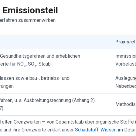
 Emissionsteil
sverfahren zusammenwirken:
Praxisre
Gesundheitsgefahren und erheblichen
Immissio
erte für NO₂, SO₂, Staub
Vorbelast
assen sowie bau-, betriebs- und
Auslegung
rungen
Nebenbes
hren, u. a. Ausbreitungsrechnung (Anhang 2),
Methodis
7)
affelten Grenzwerten — von Gesamtstaub über organische Stoff
e und ihre Grenzwerte erklärt unser
Schadstoff-Wissen
im Detail