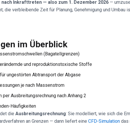
e nach Inkrafttreten — also zum 1. Dezember 2026
— umzusetz
cht; die verbleibende Zeit für Planung, Genehmigung und Umbau is
ngen im Überblick
assenstromschwellen (Bagatellgrenzen)
erändernde und reproduktionstoxische Stoffe
für ungestörten Abtransport der Abgase
messungen je nach Massenstrom
n per Ausbreitungsrechnung nach Anhang 2
nden-Häufigkeiten
idet die
Ausbreitungsrechnung
: Sie modelliert, wie sich die 
rdverfahren an Grenzen — dann liefert eine
CFD-Simulation
das 