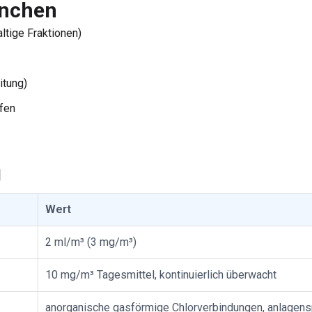
anchen
ltige Fraktionen)
itung)
fen
g
Wert
2 ml/m³ (3 mg/m³)
10 mg/m³ Tagesmittel, kontinuierlich überwacht
anorganische gasförmige Chlorverbindungen, anlagens