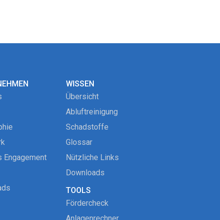
NEHMEN
WISSEN
s
Übersicht
Abluftreinigung
phie
Schadstoffe
rk
Glossar
s Engagement
Nützliche Links
Downloads
ads
TOOLS
Fördercheck
Anlagenrechner