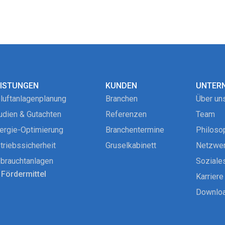
EISTUNGEN
KUNDEN
UNTER
luftanlagenplanung
Branchen
Über un
udien & Gutachten
Referenzen
Team
ergie-Optimierung
Branchentermine
Philoso
triebssicherheit
Gruselkabinett
Netzwe
brauchtanlagen
Soziale
Fördermittel
Karriere
Downlo