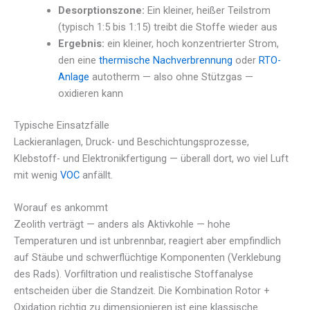
Desorptionszone:
Ein kleiner, heißer Teilstrom
(typisch 1:5 bis 1:15) treibt die Stoffe wieder aus
Ergebnis:
ein kleiner, hoch konzentrierter Strom,
den eine
thermische Nachverbrennung
oder
RTO-
Anlage
autotherm — also ohne Stützgas —
oxidieren kann
Typische Einsatzfälle
Lackieranlagen, Druck- und Beschichtungsprozesse,
Klebstoff- und Elektronikfertigung — überall dort, wo viel Luft
mit wenig
VOC
anfällt.
Worauf es ankommt
Zeolith verträgt — anders als Aktivkohle — hohe
Temperaturen und ist unbrennbar, reagiert aber empfindlich
auf Stäube und schwerflüchtige Komponenten (Verklebung
des Rads). Vorfiltration und realistische Stoffanalyse
entscheiden über die Standzeit. Die Kombination Rotor +
Oxidation richtig zu dimensionieren ist eine klassische