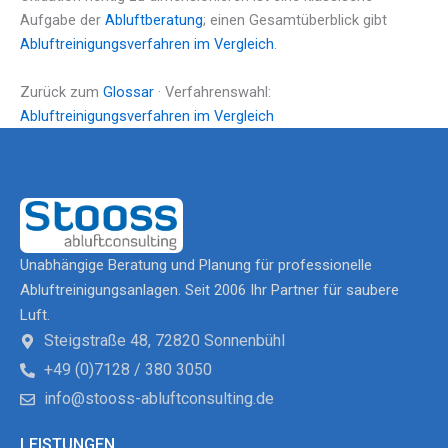
Aufgabe der
Abluftberatung
; einen Gesamtüberblick gibt
Abluftreinigungsverfahren im Vergleich
.
Zurück zum
Glossar
· Verfahrenswahl:
Abluftreinigungsverfahren im Vergleich
Unabhängige Beratung und Planung für professionelle
Abluftreinigungsanlagen. Seit 2006 Ihr Partner für saubere
Luft.
Steigstraße 48, 72820 Sonnenbühl
+49 (0)7128 / 380 3050
info@stooss-abluftconsulting.de
LEISTUNGEN