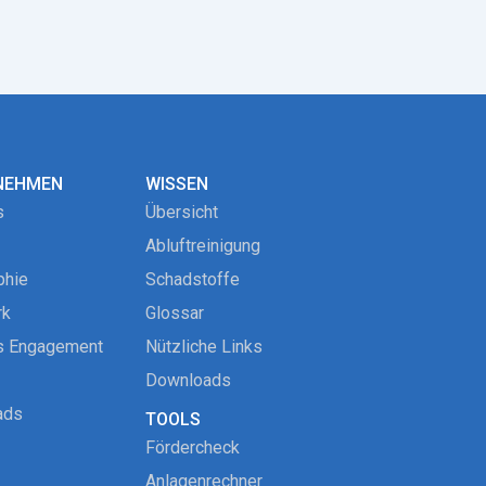
NEHMEN
WISSEN
s
Übersicht
Abluftreinigung
phie
Schadstoffe
rk
Glossar
s Engagement
Nützliche Links
Downloads
ads
TOOLS
Fördercheck
Anlagenrechner