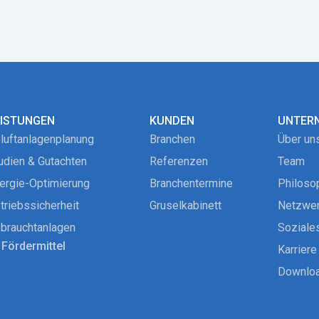
EISTUNGEN
KUNDEN
UNTER
luftanlagenplanung
Branchen
Über un
udien & Gutachten
Referenzen
Team
ergie-Optimierung
Branchentermine
Philoso
triebssicherheit
Gruselkabinett
Netzwe
brauchtanlagen
Soziale
Fördermittel
Karriere
Downlo