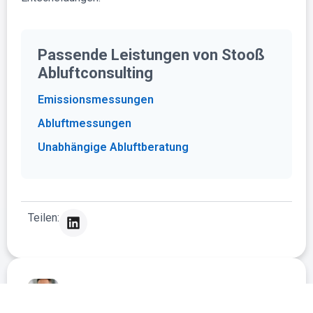
Passende Leistungen von Stooß
Abluftconsulting
Emissionsmessungen
Abluftmessungen
Unabhängige Abluftberatung
L
Teilen:
i
n
k
e
d
i
Autor