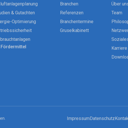
luftanlagenplanung
Branchen
Über un
udien & Gutachten
Referenzen
Team
ergie-Optimierung
Branchentermine
Philoso
triebssicherheit
Gruselkabinett
Netzwe
brauchtanlagen
Soziale
Fördermittel
Karriere
Downlo
en.
Impressum
Datenschutz
Kontak