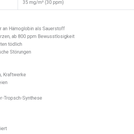
35 mg/m³ (30 ppm)
r an Hämoglobin als Sauerstoff
zen, ab 800 ppm Bewusstlosigkeit
en tödlich
sche Störungen
, Kraftwerke
eien
er-Tropsch-Synthese
iert