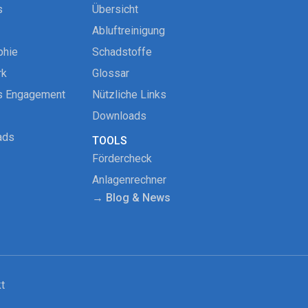
s
Übersicht
Abluftreinigung
phie
Schadstoffe
rk
Glossar
s Engagement
Nützliche Links
Downloads
ads
TOOLS
Fördercheck
Anlagenrechner
→ Blog & News
t