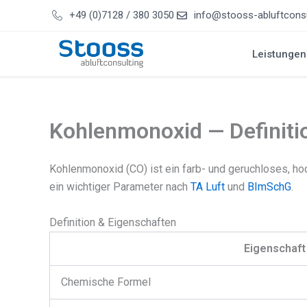
Zum
+49 (0)7128 / 380 3050
info@stooss-abluftconsu
Inhalt
springen
Leistungen
Kohlenmonoxid — Definiti
Kohlenmonoxid (CO) ist ein farb- und geruchloses, hoc
ein wichtiger Parameter nach
TA Luft
und
BImSchG
.
Definition & Eigenschaften
Eigenschaft
Chemische Formel