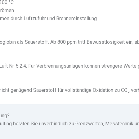
300 °C
trömen
en durch Luftzufuhr und Brennereinstellung
lobin als Sauerstoff. Ab 800 ppm tritt Bewusstlosigkeit ein, ab
ft Nr. 5.2.4. Für Verbrennungsanlagen können strengere Werte g
icht genügend Sauerstoff für vollständige Oxidation zu CO₂ vorh
gung?
lting beraten Sie unverbindlich zu Grenzwerten, Messtechnik un