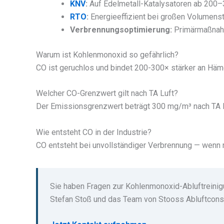
KNV
:
Auf Edelmetall-Katalysatoren ab 200–
RTO
:
Energieeffizient bei großen Volumens
Verbrennungsoptimierung:
Primärmaßnahm
Warum ist Kohlenmonoxid so gefährlich?
CO ist geruchlos und bindet 200-300× stärker an Hämog
Welcher CO-Grenzwert gilt nach TA Luft?
Der Emissionsgrenzwert beträgt 300 mg/m³ nach TA Lu
Wie entsteht CO in der Industrie?
CO entsteht bei unvollständiger Verbrennung — wenn n
Sie haben Fragen zur Kohlenmonoxid-Abluftreini
Stefan Stoß und das Team von Stooss Abluftconsu