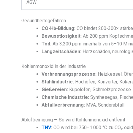
AGW
Gesundheitsgefahren
CO-Hb-Bildung:
CO bindet 200-300× stärke
Bewusstlosigkeit:
Ab 200 ppm Kopfschmer
Tod:
Ab 3.200 ppm innerhalb von 5–10 Minut
Langzeitschäden:
Herzschäden, neurologi
Kohlenmonoxid in der Industrie
Verbrennungsprozesse:
Heizkessel, Öfen
Stahlindustrie:
Hochöfen, Konverter, Koker
Gießereien:
Kupolöfen, Schmelzprozesse
Chemische Industrie:
Synthesegas, Fisch
Abfallverbrennung:
MVA, Sonderabfall
Abluftreinigung — So wird Kohlenmonoxid entfernt
TNV
:
CO wird bei 750–1.000 °C zu CO₂ oxid