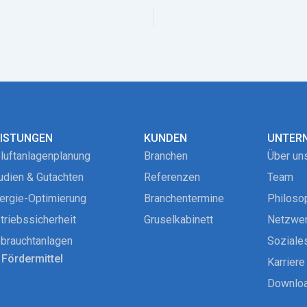
EISTUNGEN
KUNDEN
UNTER
luftanlagenplanung
Branchen
Über un
udien & Gutachten
Referenzen
Team
ergie-Optimierung
Branchentermine
Philoso
triebssicherheit
Gruselkabinett
Netzwe
brauchtanlagen
Soziale
Fördermittel
Karriere
Downlo