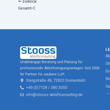
ZURÜCK
Gesamt-C
L
Ab
Unabhängige Beratung und Planung für
St
professionelle Abluftreinigungsanlagen. Seit 2006
En
Ihr Partner für saubere Luft.
Be
Steigstraße 48, 72820 Sonnenbühl
Ge
+49 (0)7128 / 380 3050
→ 
info@stooss-abluftconsulting.de