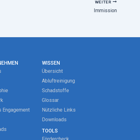
WEITER
Immission
NEHMEN
WISSEN
s
Übersicht
Abluftreinigung
phie
Schadstoffe
rk
Glossar
s Engagement
Nützliche Links
Downloads
ads
TOOLS
Fördercheck